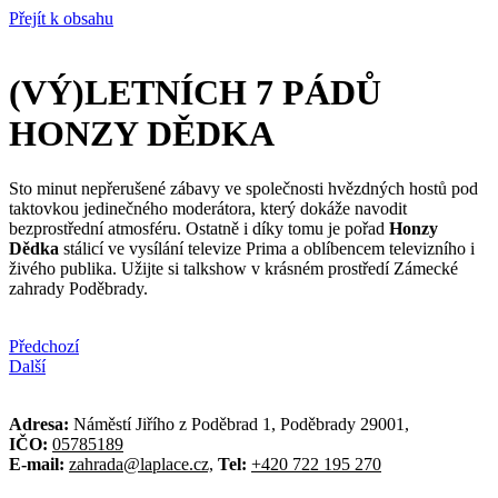
Přejít k obsahu
(VÝ)LETNÍCH 7 PÁDŮ
HONZY DĚDKA
Sto minut nepřerušené zábavy ve společnosti hvězdných hostů pod
taktovkou jedinečného moderátora, který dokáže navodit
bezprostřední atmosféru. Ostatně i díky tomu je pořad
Honzy
Dědka
stálicí ve vysílání televize Prima a oblíbencem televizního i
živého publika. Užijte si talkshow v krásném prostředí Zámecké
zahrady Poděbrady.
Předchozí
Další
Adresa:
Náměstí Jiřího z Poděbrad 1,
Poděbrady 29001,
IČO:
05785189
E-mail:
zahrada@laplace.cz,
Tel:
+420 722 195 270